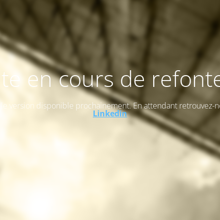
ite en cours de refonte
le version disponible prochainement. En attendant retrouvez-n
Linkedin