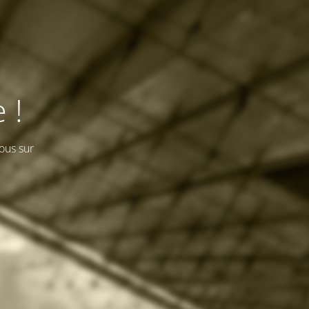
 !
ous sur