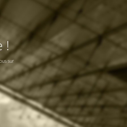
 !
ous sur