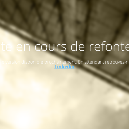
ite en cours de refonte
le version disponible prochainement. En attendant retrouvez-n
Linkedin